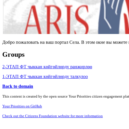
Добро пожаловать на ваш портал Села. В этом окне вы может
Groups
2-ЭТАП ФТ чыккан көйгөйлөрдү ранжирлөө
1-ЭТАП ФТ чыккан көйгөйлөрдү талкулоо
Back to domain
This content is created by the open source Your Priorities citizen engagement pl
Your Priorities on GitHub
Check out the Citizens Foundation website for more information