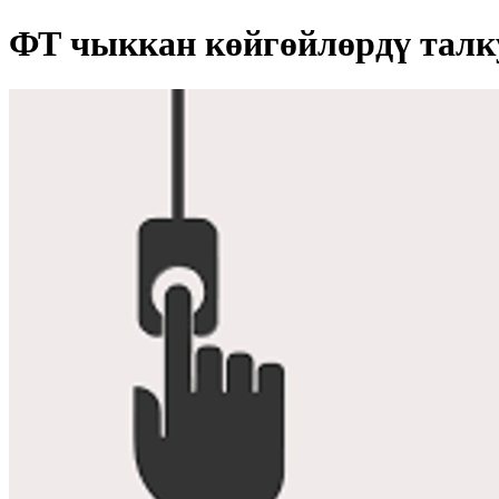
ФТ чыккан көйгөйлөрдү талк