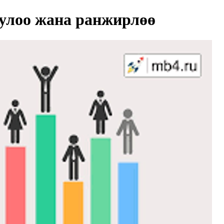
улоо жана ранжирлөө