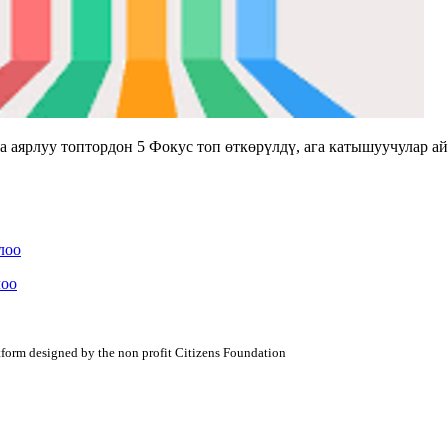
аярлуу топтордон 5 Фокус топ өткөрүлдү, ага катышуучулар а
лоо
лоо
atform designed by the non profit Citizens Foundation