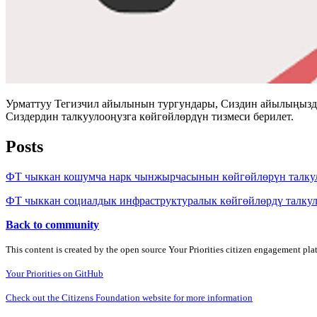
Урматтуу Тегизчил айылынын тургундары, Сиздин айылыңызда 
Сиздердин талкуулооңузга көйгөйлөрдүн тизмеси берилет.
Posts
ФТ чыккан кошумча нарк чынжырчасынын көйгөйлөрүн талку
ФТ чыккан социалдык инфраструктуралык көйгөйлөрдү талку
Back to community
This content is created by the open source Your Priorities citizen engagement pl
Your Priorities on GitHub
Check out the Citizens Foundation website for more information