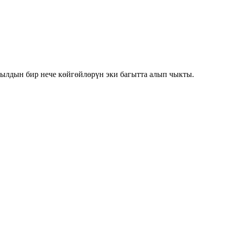
йылдын бир нече көйгөйлөрүн эки багытта алып чыкты.